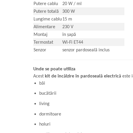
Putere cablu
20 W / ml
Putere totală
300 W
Lungime cablu
15 m
Alimentare
230 V
Montaj
în șapă
Termostat
Wi-Fi ET44
Senzor
senzor pardoseală inclus
Unde se poate utiliza
Acest
kit de încălzire în pardoseală electrică
este i
băi
bucătării
living
dormitoare
holuri