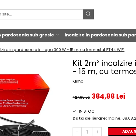
in pardoseala sub gresie
Incalzire in pardoseala sub pa
alzire in pardoseala in sapa 300 W - 15 m, cu termostat ET44 WIFI
Kit 2m² incalzir
- 15 m, cu termo
Klima
384,88 Lei
427,65 Lei
IN STOC
Data de livrare:
maine, 08.08.
ADAUG