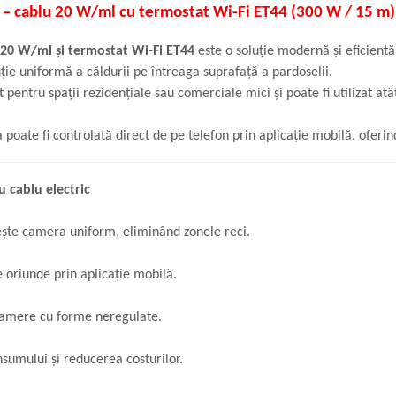
apă – cablu 20 W/ml cu termostat Wi-Fi ET44 (300 W / 15 m)
u 20 W/ml și termostat Wi-Fi ET44
este o soluție modernă și eficientă
uție uniformă a căldurii pe întreaga suprafață a pardoselii.
t pentru spații rezidențiale sau comerciale mici și poate fi utilizat at
 poate fi controlată direct de pe telefon prin aplicație mobilă, ofer
u cablu electric
lzește camera uniform, eliminând zonele reci.
 oriunde prin aplicație mobilă.
n camere cu forme neregulate.
umului și reducerea costurilor.