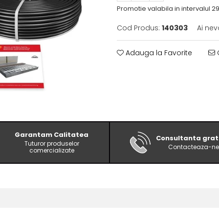
Promotie valabila in intervalul 29.
Cod Produs:
140303
Ai nev
Adauga la Favorite
C
Garantam Calitatea
Consultanta grat
Tuturor produselor
Contacteaza-ne
comercializate