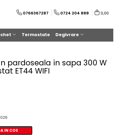
0766367287
0724 204 888
0,00
rchet
Termostate
Degivrare
e in pardoseala in sapa 300 W
stat ET44 WIFI
2026
A IN COS