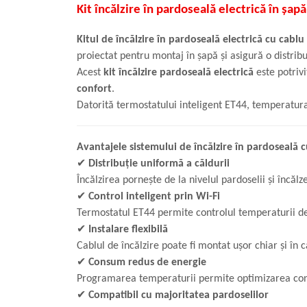
Kit încălzire în pardoseală electrică în ș
Kitul de încălzire în pardoseală electrică cu cabl
proiectat pentru montaj în șapă și asigură o distrib
Acest
kit încălzire pardoseală electrică
este potrivi
confort
.
Datorită termostatului inteligent ET44, temperatura
Avantajele sistemului de încălzire în pardoseală c
✔
Distribuție uniformă a căldurii
Încălzirea pornește de la nivelul pardoselii și încă
✔
Control inteligent prin Wi-Fi
Termostatul ET44 permite controlul temperaturii de
✔
Instalare flexibilă
Cablul de încălzire poate fi montat ușor chiar și î
✔
Consum redus de energie
Programarea temperaturii permite optimizarea cons
✔
Compatibil cu majoritatea pardoselilor