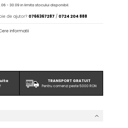
06 - 30.09 in limita stocului disponibil.
oie de ajutor?
0766367287
/
0724 204 888
ere informatii
uita
TRANSPORT GRATUIT
!
Pentru comenzi peste 5000 RON