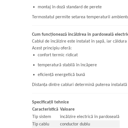
montaj în doză standard de perete
Termostatul permite setarea temperaturii ambientu
Cum funcționează încălzirea în pardoseală electri
Cablul de încălzire este instalat în șapă, iar căld
Acest principiu oferă:
confort termic ridicat
temperatură stabilă în încăpere
eficiență energetică bună
Distanța dintre cabluri determină puterea instalată
Specificații tehnice
Caracteristică
Valoare
Tip sistem
încălzire electrică în pardoseală
Tip cablu
conductor dublu