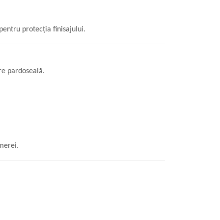
entru protecția finisajului.
tre pardoseală.
merei.