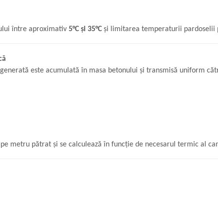
lui între aproximativ
5°C și 35°C
și limitarea temperaturii pardoselii p
că
ura generată este acumulată în masa betonului și transmisă uniform că
 pe metru pătrat și se calculează în funcție de necesarul termic al ca