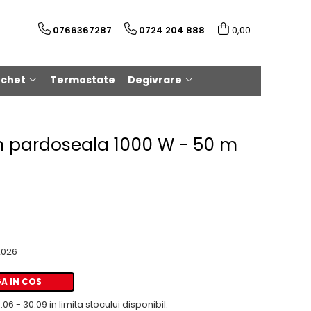
0766367287
0724 204 888
0,00
rchet
Termostate
Degivrare
in pardoseala 1000 W - 50 m
2026
A IN COS
06 - 30.09 in limita stocului disponibil.