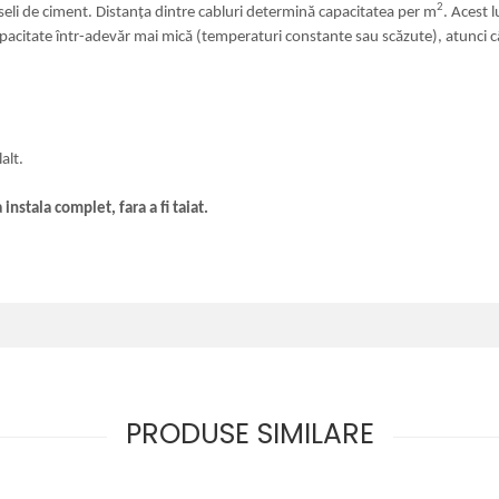
2
seli de ciment. Distanța dintre cabluri determină capacitatea per m
. Acest 
apacitate într-adevăr mai mică (temperaturi constante sau scăzute), atunci c
alt.
nstala complet, fara a fi taiat.
PRODUSE SIMILARE