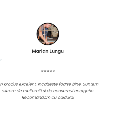
Marian Lungu
⭐⭐⭐⭐⭐
n produs excelent. Incalzeste foarte bine. Suntem
Instalarea
extrem de multumiti si de consumul energetic.
se regases
Recomandam cu caldura!
ca produs