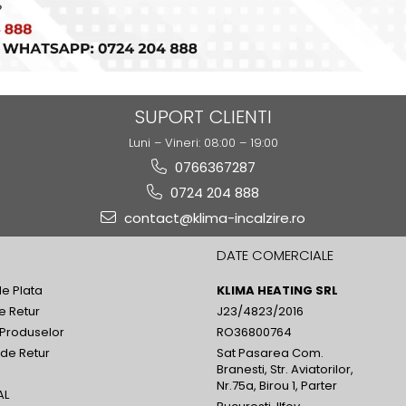
SUPORT CLIENTI
Luni – Vineri: 08:00 – 19:00
0766367287
0724 204 888
contact@klima-incalzire.ro
DATE COMERCIALE
e Plata
KLIMA HEATING SRL
de Retur
J23/4823/2016
 Produselor
RO36800764
 de Retur
Sat Pasarea Com.
Branesti, Str. Aviatorilor,
Nr.75a, Birou 1, Parter
AL