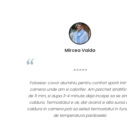
Mircea Vaida
⭐⭐⭐⭐⭐
i unul de 3
Folosesc covor aluminiu pentru confort sporit intr
unul in
camera unde am si calorifer. Am parchet stratific
ultumit.
de 11 mm, si dupa 3-4 minute deja incepe sa se si
ma ora de
caldura. Termostatul e ok, dar avand si alta sursa 
se ridica
caldura in camera poti sa setezi termostatul in fun
e folosit.
de temperatura pardoselei.