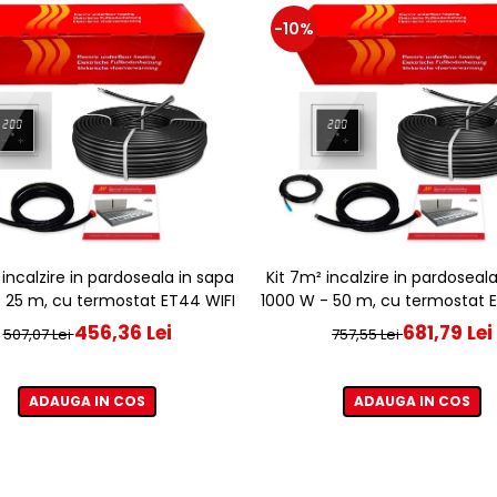
-10%
 incalzire in pardoseala in sapa
Kit 7m² incalzire in pardoseal
 25 m, cu termostat ET44 WIFI
1000 W - 50 m, cu termostat 
456,36 Lei
681,79 Lei
507,07 Lei
757,55 Lei
ADAUGA IN COS
ADAUGA IN COS