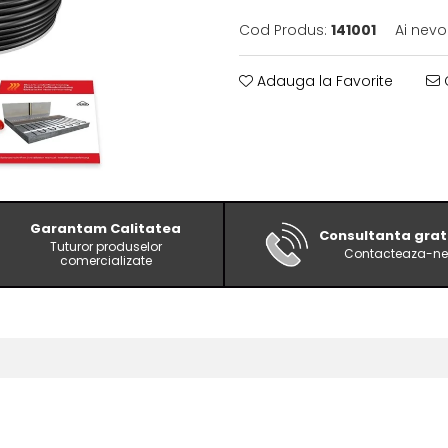
Cod Produs:
141001
Ai nevo
Adauga la Favorite
C
Garantam Calitatea
Consultanta grat
Tuturor produselor
Contacteaza-ne
comercializate