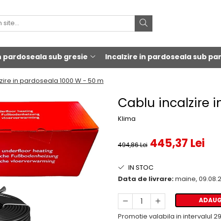
in pardoseala sub gresie
Incalzire in pardoseala sub pa
zire in pardoseala 1000 W - 50 m
Cablu incalzire 
Klima
445,37 Lei
494,86 Lei
IN STOC
Data de livrare:
maine, 09.08.
ADAUG
Promotie valabila in intervalul 29.