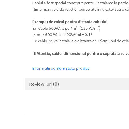
Cablul a fost special conceput pentru instalarea în pardo
(timp mai rapid de reacție, temperaturi ridicate) sau o c
Exemplu de calcul pentru distanta cablului
Ex: Cablu 500Watt pe 4m²: (125 W/m²)
(4 m² / 500 Watt) x 20W/ml = 0.16
= > cablul se va instala la o distanta de 16cm unul de celal
!!!Atentie, cablul dimensionat pentru o suprafata se va i
Informatii conformitate produs
Review-uri
(0)