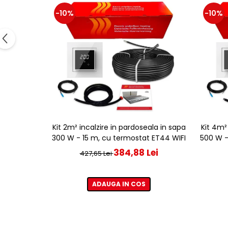
-10%
-10%
Kit 2m² incalzire in pardoseala in sapa
Kit 4m²
300 W - 15 m, cu termostat ET44 WIFI
500 W -
384,88 Lei
427,65 Lei
ADAUGA IN COS