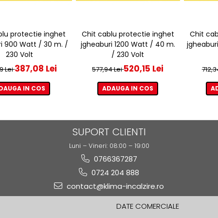
blu protectie inghet
Chit cablu protectie inghet
Chit cab
i 900 Watt / 30 m. /
jgheaburi 1200 Watt / 40 m.
jgheaburi
230 Volt
/ 230 Volt
387,08 Lei
520,15 Lei
9 Lei
577,94 Lei
712,3
DAUGA IN COS
ADAUGA IN COS
A
SUPORT CLIENTI
Luni – Vineri: 08:00 – 19:00
0766367287
0724 204 888
contact@klima-incalzire.ro
DATE COMERCIALE