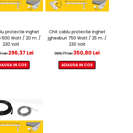
lu protectie inghet
Chit cablu protectie inghet
i 600 Watt / 20 m. /
jgheaburi 750 Watt / 25 m. /
230 Volt
230 Volt
296,37 Lei
350,80 Lei
0 Lei
389,77 Lei
DAUGA IN COS
ADAUGA IN COS