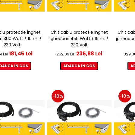
blu protectie inghet
Chit cablu protectie inghet
Chit cab
i 300 Watt / 10 m. /
jgheaburi 450 Watt / 15 m. /
jgheabur
230 Volt
230 Volt
181,45 Lei
235,88 Lei
61 Lei
262,09 Lei
329,3
DAUGA IN COS
ADAUGA IN COS
A
-10%
-10%