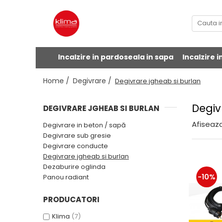
Incalzire in pardoseala sub gresie
Incalzire in pardoseala sub parchet
Degivrare
Klima Mat
Film Carbon
Degivrare in beton / sapă
Incalzire in pardoseala in sapa
Incalzire 
Decoupling System
Covor aluminiu
Degivrare sub gresie
Home /
Degivrare /
Degivrare jgheab si burlan
Izolatie termica
Accesorii
Degivrare conducte
Degivrare jgheab si burlan
Degiv
DEGIVRARE JGHEAB SI BURLAN
Dezaburire oglinda
Afiseaza
Degivrare in beton / sapă
Panou radiant
Degivrare sub gresie
Degivrare conducte
Degivrare jgheab si burlan
Dezaburire oglinda
-10%
Panou radiant
PRODUCATORI
Klima
(7)