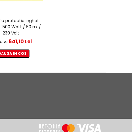
lu protectie inghet
 1500 Watt / 50 m. /
230 Volt
641,10 Lei
4 Lei
DAUGA IN COS