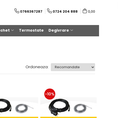
0766367287
0724 204 888
0,00
rchet
Termostate
Degivrare
Ordoneaza:
-10%