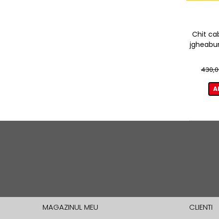
Chit ca
jgheabur
430,0
A
MAGAZINUL MEU
CLIENTI