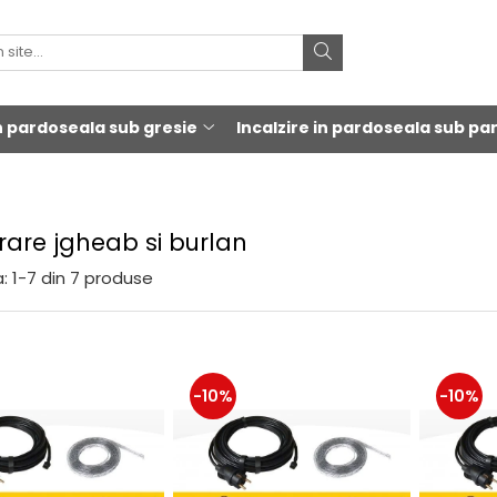
in pardoseala sub gresie
Incalzire in pardoseala sub pa
rare jgheab si burlan
:
1-
7
din
7
produse
-10%
-10%