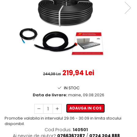
219,94 Lei
244,38 Lei
IN STOC
Data de livrare:
maine, 09.08.2026
ADAUGA IN COS
Promotie valabila in intervalul 29.06 - 30.09 in limita stocului
disponibil.
Cod Produs:
140501
Ai nevoie de ajutor?
0766367287
/
0724 204 888