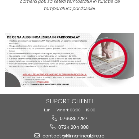
or
camera poti sa setezi termostatul in functie de
temperatura pardoselei.
SUPORT CLIENTI
Luni – Vineri: 08:00 – 19:00
0766367287
0724 204 888
contact@klima-incalzire.ro