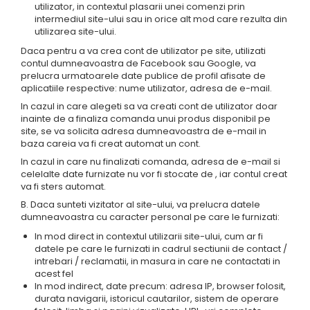
utilizator, in contextul plasarii unei comenzi prin
intermediul site-ului sau in orice alt mod care rezulta din
utilizarea site-ului.
Daca pentru a va crea cont de utilizator pe site, utilizati
contul dumneavoastra de Facebook sau Google, va
prelucra urmatoarele date publice de profil afisate de
aplicatiile respective: nume utilizator, adresa de e-mail.
In cazul in care alegeti sa va creati cont de utilizator doar
inainte de a finaliza comanda unui produs disponibil pe
site, se va solicita adresa dumneavoastra de e-mail in
baza careia va fi creat automat un cont.
In cazul in care nu finalizati comanda, adresa de e-mail si
celelalte date furnizate nu vor fi stocate de , iar contul creat
va fi sters automat.
B. Daca sunteti vizitator al site-ului, va prelucra datele
dumneavoastra cu caracter personal pe care le furnizati:
In mod direct in contextul utilizarii site-ului, cum ar fi
datele pe care le furnizati in cadrul sectiunii de contact /
intrebari / reclamatii, in masura in care ne contactati in
acest fel
In mod indirect, date precum: adresa IP, browser folosit,
durata navigarii, istoricul cautarilor, sistem de operare