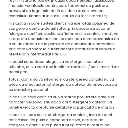
revin in sarcina (de ex, in cazul documentelor justificative
financiar-contabile pentru care termenul de pastrare
prevazut de lege este de 10 ani de la data incheierii
exercitiului financiar in cursul caruia au fost intocmite).
In situatia in care sunteti client si va exercitati optiunea de
stergere a contului de utilizator, prin apasarea butonul
"stergere cont" din sectiunea "informatiile contului meu", va
interpreta aceasta actiune ca optiunea dumneavoastra de
a va dezabona de la primirea de comunicari comerciale
prin care va tinem la curent despre produsele si serviciile
oferite prin intermediul site-ului.
In acest sens, daca alegeti sa va stergeti contul de
utilizator, nu va vom mai trimite e-mailuri si / sau sms-uri de
acest gen.
Totusi, dorim sa va informam ca stergerea contului nu va
avea ca efect automat stergerea datelor dumneavoastra
cu caracter personal.
In cazul in care doriti sa nu va mai fie prelucrate datele cu
caracter personal sau daca doriti stergerea datelor, va
puteti exercita drepturile detaliate la punctul 6 de mai jos.
In cazul in care solicitati stergerea contului, insa pe acel
cont exista cel putin o comanda activa, cererea de
stergere a contului va putea fi inregistrata numai dupa