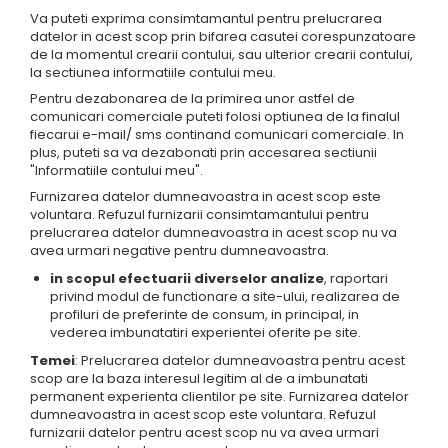
Va puteti exprima consimtamantul pentru prelucrarea
datelor in acest scop prin bifarea casutei corespunzatoare
de la momentul crearii contului, sau ulterior crearii contului,
la sectiunea informatiile contului meu.
Pentru dezabonarea de la primirea unor astfel de
comunicari comerciale puteti folosi optiunea de la finalul
fiecarui e-mail/ sms continand comunicari comerciale. In
plus, puteti sa va dezabonati prin accesarea sectiunii
"Informatiile contului meu".
Furnizarea datelor dumneavoastra in acest scop este
voluntara. Refuzul furnizarii consimtamantului pentru
prelucrarea datelor dumneavoastra in acest scop nu va
avea urmari negative pentru dumneavoastra.
in scopul efectuarii diverselor analize
, raportari
privind modul de functionare a site-ului, realizarea de
profiluri de preferinte de consum, in principal, in
vederea imbunatatiri experientei oferite pe site.
Temei
: Prelucrarea datelor dumneavoastra pentru acest
scop are la baza interesul legitim al de a imbunatati
permanent experienta clientilor pe site. Furnizarea datelor
dumneavoastra in acest scop este voluntara. Refuzul
furnizarii datelor pentru acest scop nu va avea urmari