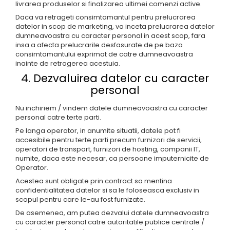
livrarea produselor si finalizarea ultimei comenzi active.
Daca va retrageti consimtamantul pentru prelucrarea
datelor in scop de marketing, va inceta prelucrarea datelor
dumneavoastra cu caracter personal in acest scop, fara
insa a afecta prelucrarile desfasurate de pe baza
consimtamantului exprimat de catre dumneavoastra
inainte de retragerea acestuia.
4. Dezvaluirea datelor cu caracter
personal
Nu inchiriem / vindem datele dumneavoastra cu caracter
personal catre terte parti.
Pe langa operator, in anumite situatii, datele pot fi
accesibile pentru terte parti precum furnizori de servicii,
operatori de transport, furnizori de hosting, companii IT,
numite, daca este necesar, ca persoane imputernicite de
Operator.
Acestea sunt obligate prin contract sa mentina
confidentialitatea datelor si sa le foloseasca exclusiv in
scopul pentru care le-au fost furnizate.
De asemenea, am putea dezvalui datele dumneavoastra
cu caracter personal catre autoritatile publice centrale /