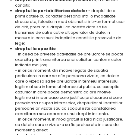
conditii;
dreptul la portabilitatea datelor
- dreptul de a
primi datele cu caracter personal intr-o modalitate
structurata, folosita in mod obisnuit si intr-un format usor
de citit, precum si dreptul ca aceste date sa fie
transmise de catre catre alt operator de date, in
masura in care sunt indeplinite conditiile prevazute de
lege;
dreptul la opozitie
- in ceea ce priveste activitatile de prelucrare se poate
exercita prin transmiterea unei solicitari conform celor
indicate mai jos;
- in orice moment, din motive legate de situatia
particulara in care se afla persoana vizata, ca datele
care o vizeaza sa fie prelucrate in temeiul interesului
legitim al sau in temeiul interesului public, cu exceptia
cazurilor in care poate demonstra ca are motive
legitime si imperioase care justifica prelucarea si care
prevaleaza asupra intereselor, drepturilor si libertatilor
persoanelor vizate sau ca scopul este constatarea,
exercitarea sau apararea unui drept in instanta;
- in orice moment, in mod gratuit si fara nicio justificare,
ca datele care o vizeaza sa fie prelucrate in scop de
marketing direct.