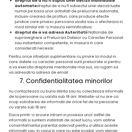
dreptul de a nu fi supus unei decizii individuale
automate
dreptul de a nu fi subiectul unei decizii luate
numai pe baza unor activitati de prelucrare automate,
inclusiv crearea de profiluri, care produce efecte
juridice care privesc persoana vizata sau o afecteaza in
mod similar intr-o masura semnificativa;
dreptul de a va adresa Autoritatii
Nationale de
supraveghere a Prelucrarii Datelor cu Caracter Personal
sau instantelor competente, in masura in care
considerati necesar.
Pentru orice intrebari suplimentare cu privire la modul in
care datele cu caracter personal sunt prelucrate si pentru
a va exercita drepturile mentionate mai sus, va rugam sa
va adresati la adresa de email:
7. Confidentialitatea minorilor
nu contacteaza cu buna stiinta sau nu colecteaza informatii
de la persoane cu varsta sub 18 ani. Website-ul nu are ca
scop solicitarea de informatii de orice fel de la persoane
cu varsta sub 18 ani.
Daca printr-o eroare intram in posesia unor astfel de
informatii si suntem instiintati de acest lucru, vom obtine
consimtamantul parental adecvat pentru a utiliza aceste
informatii sau, in cazul in care nu este posibil, vom sterge