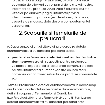
folosit, limba si pagini vizualizate, URL-uri complete,
secventa de click-uri catre, prin si de la site-ul nostru,
informatii sau produse vizualizate / cautate, durata
vizitelor pe anumite pagini, informatii privind
interactiunea cu paginile (ex. derularea, click-urile,
trecerile de mouse), date despre comportamentul
utilizatorilor.
2. Scopurile si temeiurile de
prelucrarii
A. Daca sunteti client al site-ului, prelucreaza datele
dumneavoastra cu caracter personal astfel:
pentru desfasurarea relatiei contractuale dintre
dumneavoastra si
, respectiv pentru preluarea,
validarea, expedierea si facturarea comenzii plasate
pe site, informarea dumneavoastra asupra starii
comenzii, organizarea returului de produse comandate
etc.
Temei:
Prelucrarea datelor dumneavoastra in acest scop
are la baza contractul incheiat intre dumneavoastra si ,
definit in cuprinsul Termenelor si Conditiilor
http://factual.silkmart.ro/termeni-si-conditii. Furnizarea
datelor dumneavoastra cu caracter personal este