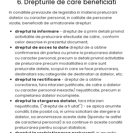
6. Drepturile de care beneficiati
In conditiile prevazute de legislatia in materia prelucrarii
datelor cu caracter personal, in calitate de persoane
vizate, beneficiati de urmatoarele drepturi:
dreptul la informare
- dreptul de a primi detalii privind
activitatile de prelucrare efectuate de catre , conform
celor descrise in prezentul document;
dreptul de acces la date
dreptul de a obtine
confirmarea din partea cu privire la prelucrarea datelor
cu caracter personal, precum si detalii privind activitatile
de prelucrare precum modalitatea in care sunt
prelucrate datele, scopul in care se face prelucrarea,
destinatarii sau categoriile de destinatari ai datelor, etc;
dreptul la rectificare
- dreptul de a obtine
corectarea, fara intarzieri justificate, de catre a datelor
cu caracter personal inexacte/ nejustificate, precum si
completarea datelor incomplete;
dreptul la stergerea datelor
, fara intarzieri
nejustificate, ("dreptul de a fi uitat") - se aplica anumite
conditii; Este posibil ca, in urma solicitarii de stergere a
datelor, sa anonimizeze aceste date (lipsindu-le astfel
de caracterul personal) si sa continue in aceste conditii
prelucrarea pentru scopuri statistice;
dreptul la restrictionarea prelucrarii
, in anumite