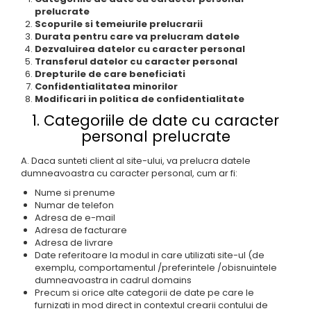
prelucrate
Scopurile si temeiurile prelucrarii
Durata pentru care va prelucram datele
Dezvaluirea datelor cu caracter personal
Transferul datelor cu caracter personal
Drepturile de care beneficiati
Confidentialitatea minorilor
Modificari in politica de confidentialitate
1. Categoriile de date cu caracter
personal prelucrate
A. Daca sunteti client al site-ului, va prelucra datele
dumneavoastra cu caracter personal, cum ar fi:
Nume si prenume
Numar de telefon
Adresa de e-mail
Adresa de facturare
Adresa de livrare
Date referitoare la modul in care utilizati site-ul (de
exemplu, comportamentul /preferintele /obisnuintele
dumneavoastra in cadrul domains
Precum si orice alte categorii de date pe care le
furnizati in mod direct in contextul crearii contului de