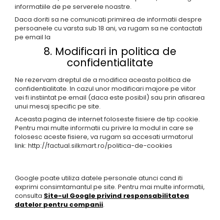
informatiile de pe serverele noastre.
Daca doriti sa ne comunicati primirea de informatii despre
persoanele cu varsta sub 18 ani, va rugam sa ne contactati
pe email la
8. Modificari in politica de
confidentialitate
Ne rezervam dreptul de a modifica aceasta politica de
confidentialitate. In cazul unor modificari majore pe viitor
vei fi instiintat pe email (daca este posibil) sau prin afisarea
unui mesaj specific pe site.
Aceasta pagina de internet foloseste fisiere de tip cookie.
Pentru mai multe informatii cu privire la modul in care se
folosesc aceste fisiere, va rugam sa accesati urmatorul
link: http://factual.silkmart.ro/politica-de-cookies
Google poate utiliza datele personale atunci cand iti
exprimi consimtamantul pe site. Pentru mai multe informatii,
consulta
Site-ul Google privind responsabilitatea
datelor pentru companii
.