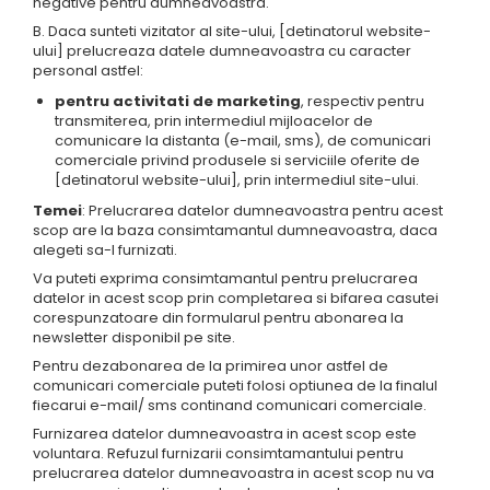
negative pentru dumneavoastra.
B. Daca sunteti vizitator al site-ului, [detinatorul website-
ului] prelucreaza datele dumneavoastra cu caracter
personal astfel:
pentru activitati de marketing
, respectiv pentru
transmiterea, prin intermediul mijloacelor de
comunicare la distanta (e-mail, sms), de comunicari
comerciale privind produsele si serviciile oferite de
[detinatorul website-ului], prin intermediul site-ului.
Temei
: Prelucrarea datelor dumneavoastra pentru acest
scop are la baza consimtamantul dumneavoastra, daca
alegeti sa-l furnizati.
Va puteti exprima consimtamantul pentru prelucrarea
datelor in acest scop prin completarea si bifarea casutei
corespunzatoare din formularul pentru abonarea la
newsletter disponibil pe site.
Pentru dezabonarea de la primirea unor astfel de
comunicari comerciale puteti folosi optiunea de la finalul
fiecarui e-mail/ sms continand comunicari comerciale.
Furnizarea datelor dumneavoastra in acest scop este
voluntara. Refuzul furnizarii consimtamantului pentru
prelucrarea datelor dumneavoastra in acest scop nu va