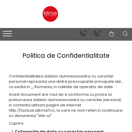
Incalzire in pardoseala sub gresie
Incalzire in pardoseala sub parchet
Degivrare
1
2
Klima Mat
Film Carbon
Degivrare in beton / sapă
Decoupling System
Covor aluminiu
Degivrare sub gresie
Izolatie termica
Accesorii
Degivrare conducte
Politica de Confidentialitate
Degivrare jgheab si burlan
Dezaburire oglinda
Confidentialitatea datelor dumneavoastra cu caracter
Panou radiant
personal reprezinta una dintre preocuparile principale ale ,
cu sediul in ,,, Romania, in calitate de operator de date.
Acest document are rolul de a va informa cu privire la
prelucrarea datelor dumneavoastra cu caracter personal,
in contextul utilizarii paginii de internet
http://factual.silkmart.ro, la care ne vom referi in continuare
cu denumirea "site-ul".
Cuprins
Categoriile de date cu caracter personal