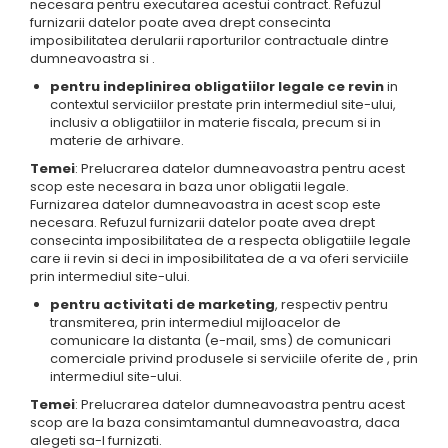
necesara pentru executarea acestui contract. Refuzul
furnizarii datelor poate avea drept consecinta
imposibilitatea derularii raporturilor contractuale dintre
dumneavoastra si .
pentru indeplinirea obligatiilor legale ce revin
in
contextul serviciilor prestate prin intermediul site-ului,
inclusiv a obligatiilor in materie fiscala, precum si in
materie de arhivare.
Temei
: Prelucrarea datelor dumneavoastra pentru acest
scop este necesara in baza unor obligatii legale.
Furnizarea datelor dumneavoastra in acest scop este
necesara. Refuzul furnizarii datelor poate avea drept
consecinta imposibilitatea de a respecta obligatiile legale
care ii revin si deci in imposibilitatea de a va oferi serviciile
prin intermediul site-ului.
pentru activitati de marketing
, respectiv pentru
transmiterea, prin intermediul mijloacelor de
comunicare la distanta (e-mail, sms) de comunicari
comerciale privind produsele si serviciile oferite de , prin
intermediul site-ului.
Temei
: Prelucrarea datelor dumneavoastra pentru acest
scop are la baza consimtamantul dumneavoastra, daca
alegeti sa-l furnizati.