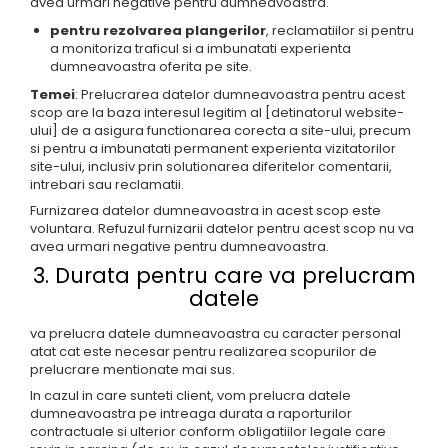
avea urmari negative pentru dumneavoastra.
pentru rezolvarea plangerilor
, reclamatiilor si pentru
a monitoriza traficul si a imbunatati experienta
dumneavoastra oferita pe site.
Temei
: Prelucrarea datelor dumneavoastra pentru acest
scop are la baza interesul legitim al [detinatorul website-
ului] de a asigura functionarea corecta a site-ului, precum
si pentru a imbunatati permanent experienta vizitatorilor
site-ului, inclusiv prin solutionarea diferitelor comentarii,
intrebari sau reclamatii.
Furnizarea datelor dumneavoastra in acest scop este
voluntara. Refuzul furnizarii datelor pentru acest scop nu va
avea urmari negative pentru dumneavoastra.
3. Durata pentru care va prelucram
datele
va prelucra datele dumneavoastra cu caracter personal
atat cat este necesar pentru realizarea scopurilor de
prelucrare mentionate mai sus.
In cazul in care sunteti client, vom prelucra datele
dumneavoastra pe intreaga durata a raporturilor
contractuale si ulterior conform obligatiilor legale care