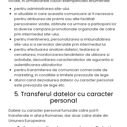
locale, in urmatoarele cazuri exemplificativ enumerate:
pentru administrarea site-ului
in situatiile in care aceasta comunicare ar fi necesara
pentru atribuirea de premii sau alte facilitati
persoanelor vizate, obtinute ca urmare a participarii lor
la diverse campanii promotionale organizate de catre
prin intermediul site-ului;
pentru mentinerea, personalizarea si imbunatatirea
site-ului si a serviciilor derulate prin intermediul lui
pentru efectuarea analizei datelor, testarea si
cercetarea, monitorizarea tendintelor de utilizare si
activitate, dezvoltarea caracteristicilor de siguranta si
autentificarea utilizatorilor
pentru transmiterea de comunicari comerciale de
marketing, in conditiile si limitele prevazute de lege
atunci cand dezvaluirea datelor cu caracter personal
este prevazuta de lege etc.
5. Transferul datelor cu caracter
personal
Datele cu caracter personal furnizate catre pot fi
transferate in afara Romaniei, dar doar catre state din
Uniunea Europeana.