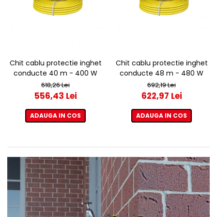
Chit cablu protectie inghet
Chit cablu protectie inghet
conducte 40 m - 400 W
conducte 48 m - 480 W
618,26 Lei
692,19 Lei
556,43 Lei
622,97 Lei
ADAUGA IN COS
ADAUGA IN COS