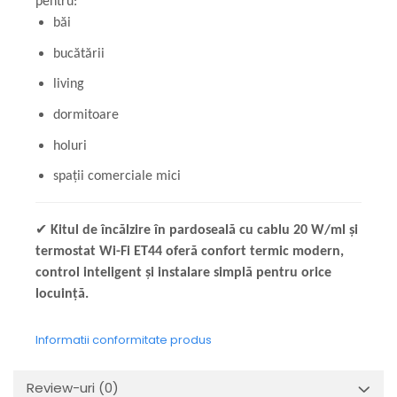
pentru:
băi
bucătării
living
dormitoare
holuri
spații comerciale mici
✔
Kitul de încălzire în pardoseală cu cablu 20 W/ml și
termostat Wi-Fi ET44 oferă confort termic modern,
control inteligent și instalare simplă pentru orice
locuință.
Informatii conformitate produs
Review-uri
(0)