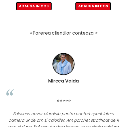
ADAUGA IN COS
ADAUGA IN COS
⭐Parerea clientilor conteaza ⭐
Mircea Vaida
⭐⭐⭐⭐⭐
Folosesc covor aluminiu pentru confort sporit intr-o
l
camera unde am si calorifer. Am parchet stratificat de 11
mm, si dupa 3-4 minute deja incepe sa se simta caldura.