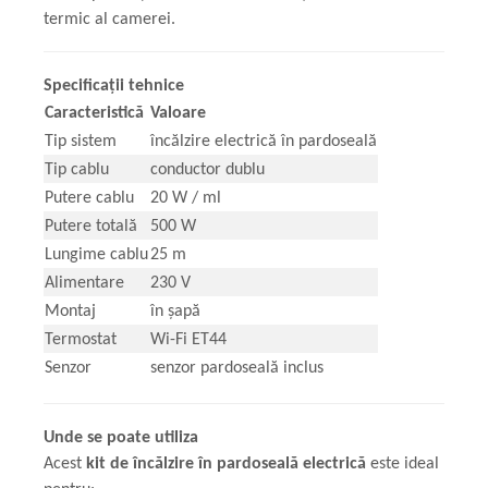
termic al camerei.
Specificații tehnice
Caracteristică
Valoare
Tip sistem
încălzire electrică în pardoseală
Tip cablu
conductor dublu
Putere cablu
20 W / ml
Putere totală
500 W
Lungime cablu
25 m
Alimentare
230 V
Montaj
în șapă
Termostat
Wi-Fi ET44
Senzor
senzor pardoseală inclus
Unde se poate utiliza
Acest
kit de încălzire în pardoseală electrică
este ideal