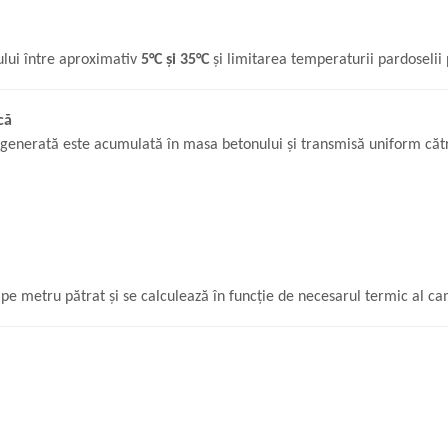
lui între aproximativ
5°C și 35°C
și limitarea temperaturii pardoselii p
că
ura generată este acumulată în masa betonului și transmisă uniform că
 pe metru pătrat și se calculează în funcție de necesarul termic al ca