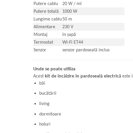
Putere cablu
20 W / ml
Putere totală
1000 W
Lungime cablu
50 m
Alimentare
230 V
Montaj
în șapă
Termostat
Wi-Fi ET44
Senzor
senzor pardoseală inclus
Unde se poate utiliza
Acest
kit de încălzire în pardoseală electrică
este i
băi
bucătării
living
dormitoare
holuri