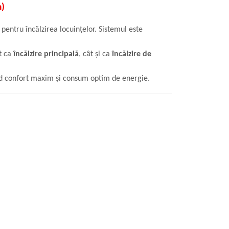
m)
 pentru încălzirea locuințelor. Sistemul este
ât ca
încălzire principală
, cât și ca
încălzire de
ind confort maxim și consum optim de energie.