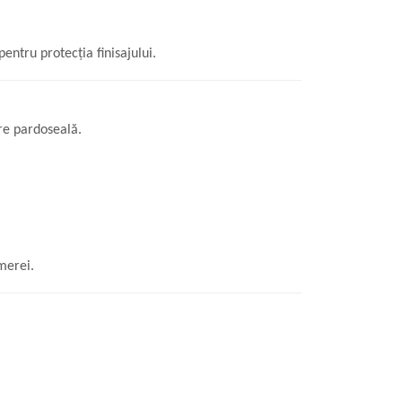
entru protecția finisajului.
tre pardoseală.
merei.