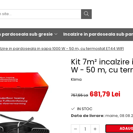
in pardoseala sub gresie
Incalzire in pardoseala sub pa
alzire in pardoseala in sapa 1000 W - 50 m, cu termostat ET44 WIFI
Kit 7m² incalzir
W - 50 m, cu ter
Klima
681,79 Lei
757,55 Lei
IN STOC
Data de livrare:
maine, 08.08.
ADAUG