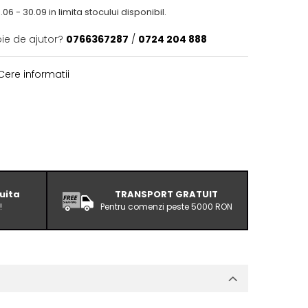
06 - 30.09 in limita stocului disponibil.
oie de ajutor?
0766367287
/
0724 204 888
ere informatii
uita
TRANSPORT GRATUIT
!
Pentru comenzi peste 5000 RON