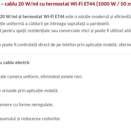
apă – cablu 20 W/ml cu termostat Wi-Fi ET44 (1000 W / 50 
u 20 W/ml și termostat Wi-Fi ET44
este o soluție modernă și eficientă
uție uniformă a căldurii pe întreaga suprafață a pardoselii.
t pentru spații rezidențiale sau comerciale mici și poate fi utilizat at
 poate fi controlată direct de pe telefon prin aplicație mobilă, ofer
u cablu electric
lzește camera uniform, eliminând zonele reci.
 oriunde prin aplicație mobilă.
n camere cu forme neregulate.
umului și reducerea costurilor.