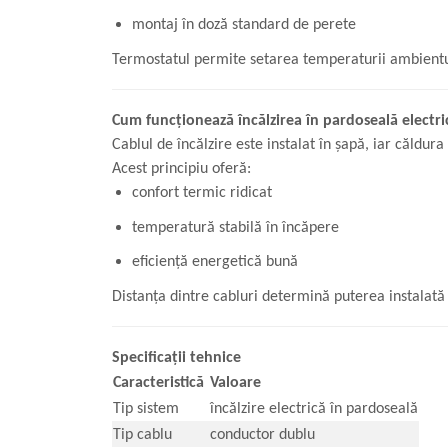
montaj în doză standard de perete
Termostatul permite setarea temperaturii ambientu
Cum funcționează încălzirea în pardoseală electri
Cablul de încălzire este instalat în șapă, iar căld
Acest principiu oferă:
confort termic ridicat
temperatură stabilă în încăpere
eficiență energetică bună
Distanța dintre cabluri determină puterea instalată
Specificații tehnice
Caracteristică
Valoare
Tip sistem
încălzire electrică în pardoseală
Tip cablu
conductor dublu