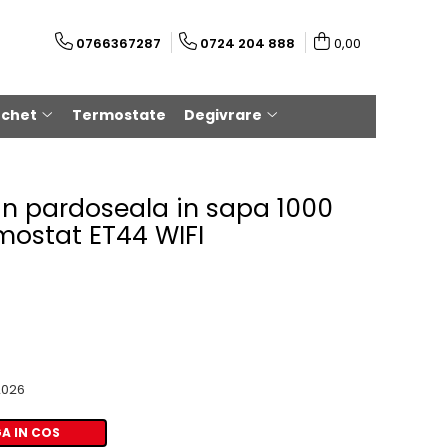
0766367287
0724 204 888
0,00
rchet
Termostate
Degivrare
e in pardoseala in sapa 1000
mostat ET44 WIFI
2026
A IN COS