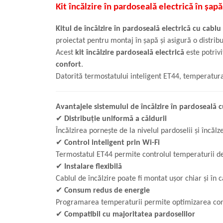
Kit încălzire în pardoseală electrică în ș
Kitul de încălzire în pardoseală electrică cu cabl
proiectat pentru montaj în șapă și asigură o distrib
Acest
kit încălzire pardoseală electrică
este potrivi
confort
.
Datorită termostatului inteligent ET44, temperatura
Avantajele sistemului de încălzire în pardoseală c
✔
Distribuție uniformă a căldurii
Încălzirea pornește de la nivelul pardoselii și încă
✔
Control inteligent prin Wi-Fi
Termostatul ET44 permite controlul temperaturii de
✔
Instalare flexibilă
Cablul de încălzire poate fi montat ușor chiar și î
✔
Consum redus de energie
Programarea temperaturii permite optimizarea cons
✔
Compatibil cu majoritatea pardoselilor