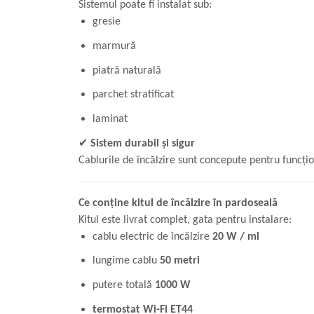
Sistemul poate fi instalat sub:
gresie
marmură
piatră naturală
parchet stratificat
laminat
✔
Sistem durabil și sigur
Cablurile de încălzire sunt concepute pentru funcțio
Ce conține kitul de încălzire în pardoseală
Kitul este livrat complet, gata pentru instalare:
cablu electric de încălzire
20 W / ml
lungime cablu
50
metri
putere totală
10
00 W
termostat Wi-Fi ET44