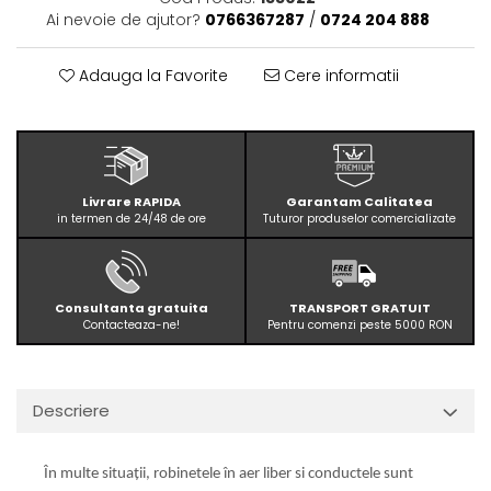
Ai nevoie de ajutor?
0766367287
/
0724 204 888
Adauga la Favorite
Cere informatii
Livrare RAPIDA
Garantam Calitatea
in termen de 24/48 de ore
Tuturor produselor comercializate
Consultanta gratuita
TRANSPORT GRATUIT
Contacteaza-ne!
Pentru comenzi peste 5000 RON
Descriere
În multe situații, robinetele în aer liber si conductele sunt