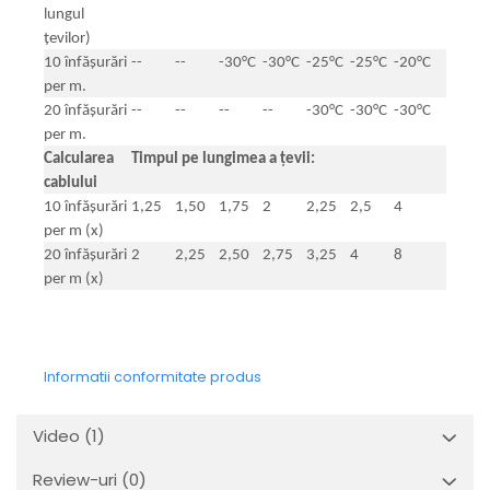
lungul
țevilor)
10 înfășurări
--
--
-30°C
-30°C
-25°C
-25°C
-20°C
per m.
20 înfășurări
--
--
--
--
-30°C
-30°C
-30°C
per m.
Calcularea
Timpul pe lungimea a țevii:
cablului
10 înfășurări
1,25
1,50
1,75
2
2,25
2,5
4
per m (x)
20 înfășurări
2
2,25
2,50
2,75
3,25
4
8
per m (x)
Informatii conformitate produs
Video
(1)
Review-uri
(0)