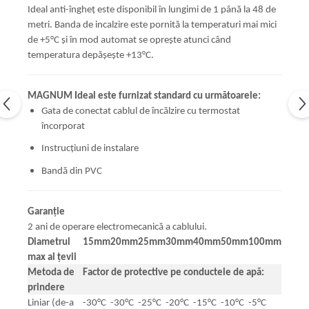
Ideal anti-îngheț este disponibil în lungimi de 1 până la 48 de
metri. Banda de incalzire este pornită la temperaturi mai mici
de +5°C și în mod automat se oprește atunci când
temperatura depășește +13°C.
MAGNUM Ideal este furnizat standard cu următoarele:
Gata de conectat cablul de încălzire cu termostat
încorporat
Instrucțiuni de instalare
Bandă din PVC
Garanţie
2 ani de operare electromecanică a cablului.
Diametrul
15mm
20mm
25mm
30mm
40mm
50mm
100mm
max al țevii
Metoda de
Factor de protective pe conductele de apă:
prindere
Liniar (de-a
-30°C
-30°C
-25°C
-20°C
-15°C
-10°C
-5°C