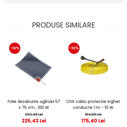
PRODUSE SIMILARE
-10%
-10%
Folie dezaburire oglinda 57
Chit cablu protectie inghet
x 75 cm , 100 W
conducte 1 m - 10 W
250,48 Lei
194,89 Lei
225,43 Lei
175,40 Lei