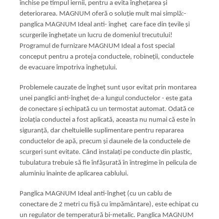
închise pe timpul iernii, pentru a evita înghețarea și
deteriorarea. MAGNUM oferă o soluție mult mai simplă:-
panglica MAGNUM Ideal anti- îngheț care face din țevile și
scurgerile înghețate un lucru de domeniul trecutului!
Programul de furnizare MAGNUM Ideal a fost special
conceput pentru a proteja conductele, robineții, conductele
de evacuare împotriva înghețului.
Problemele cauzate de îngheț sunt ușor evitat prin montarea
unei panglici anti-îngheț de-a lungul conductelor - este gata
de conectare și echipată cu un termostat automat. Odată ce
izolația conductei a fost aplicată, aceasta nu numai că este în
siguranță, dar cheltuielile suplimentare pentru repararea
conductelor de apă, precum și daunele de la conductele de
scurgeri sunt evitate. Când instalați pe conducte din plastic,
tubulatura trebuie să fie înfășurată în întregime în pelicula de
aluminiu înainte de aplicarea cablului.
Panglica MAGNUM Ideal anti-îngheț (cu un cablu de
conectare de 2 metri cu fișă cu împământare), este echipat cu
un regulator de temperatură bi-metalic. Panglica MAGNUM