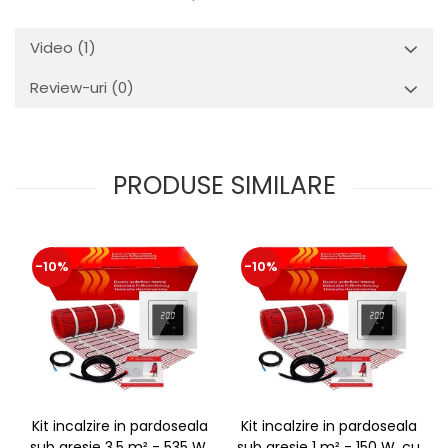
Video
(1)
Review-uri
(0)
PRODUSE SIMILARE
-10%
-10%
Kit incalzire in pardoseala
Kit incalzire in pardoseala
sub gresie 3.5 m² - 535 W,
sub gresie 1 m² - 150 W, cu