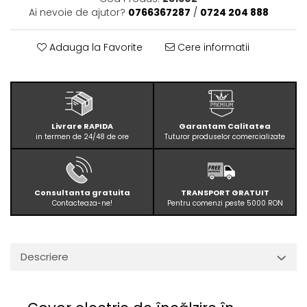
Ai nevoie de ajutor?
0766367287
/
0724 204 888
Adauga la Favorite
Cere informatii
Livrare RAPIDA
Garantam Calitatea
in termen de 24/48 de ore
Tuturor produselor comercializate
Consultanta gratuita
TRANSPORT GRATUIT
Contacteaza-ne!
Pentru comenzi peste 5000 RON
Descriere