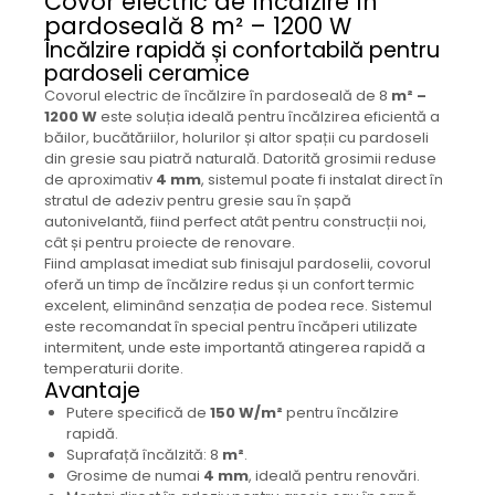
Covor electric de încălzire în
pardoseală 8 m² – 1200 W
Încălzire rapidă și confortabilă pentru
pardoseli ceramice
Covorul electric de încălzire în pardoseală de 8
m² –
1200 W
este soluția ideală pentru încălzirea eficientă a
băilor, bucătăriilor, holurilor și altor spații cu pardoseli
din gresie sau piatră naturală. Datorită grosimii reduse
de aproximativ
4 mm
, sistemul poate fi instalat direct în
stratul de adeziv pentru gresie sau în șapă
autonivelantă, fiind perfect atât pentru construcții noi,
cât și pentru proiecte de renovare.
Fiind amplasat imediat sub finisajul pardoselii, covorul
oferă un timp de încălzire redus și un confort termic
excelent, eliminând senzația de podea rece. Sistemul
este recomandat în special pentru încăperi utilizate
intermitent, unde este importantă atingerea rapidă a
temperaturii dorite.
Avantaje
Putere specifică de
150 W/m²
pentru încălzire
rapidă.
Suprafață încălzită: 8
m²
.
Grosime de numai
4 mm
, ideală pentru renovări.