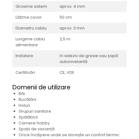
Grosime sistem
aprox. 4 mm
Lățime covor
50 cm
Diametru cablu
aprox. 3 mm
Lungime cablu
2,5 m
alimentare
Instalare
în adeziv de gresie sau șapă
autonivelantă
Certificări
CE, VDE
Domenii de utilizare
Băi
Bucătării
Holuri
Grupuri sanitare
Spălătorii
Camere hobby
Spații de vacanță
Orice încăpere unde se dorește un confort termic