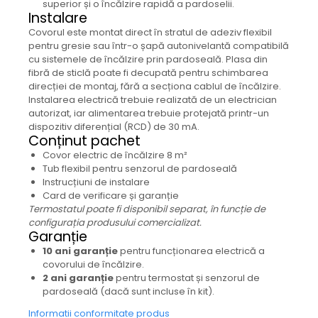
superior și o încălzire rapidă a pardoselii.
Instalare
Covorul este montat direct în stratul de adeziv flexibil
pentru gresie sau într-o șapă autonivelantă compatibilă
cu sistemele de încălzire prin pardoseală. Plasa din
fibră de sticlă poate fi decupată pentru schimbarea
direcției de montaj, fără a secționa cablul de încălzire.
Instalarea electrică trebuie realizată de un electrician
autorizat, iar alimentarea trebuie protejată printr-un
dispozitiv diferențial (RCD) de 30 mA.
Conținut pachet
Covor electric de încălzire 8 m²
Tub flexibil pentru senzorul de pardoseală
Instrucțiuni de instalare
Card de verificare și garanție
Termostatul poate fi disponibil separat, în funcție de
configurația produsului comercializat.
Garanție
10 ani garanție
pentru funcționarea electrică a
covorului de încălzire.
2 ani garanție
pentru termostat și senzorul de
pardoseală (dacă sunt incluse în kit).
Informatii conformitate produs