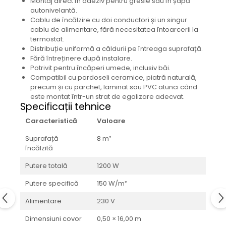
Montaj direct în adeziv pentru gresie sau în șapă
autonivelantă.
Cablu de încălzire cu doi conductori și un singur
cablu de alimentare, fără necesitatea întoarcerii la
termostat.
Distribuție uniformă a căldurii pe întreaga suprafață.
Fără întreținere după instalare.
Potrivit pentru încăperi umede, inclusiv băi.
Compatibil cu pardoseli ceramice, piatră naturală,
precum și cu parchet, laminat sau PVC atunci când
este montat într-un strat de egalizare adecvat.
Specificații tehnice
Caracteristică
Valoare
Suprafață
8 m²
încălzită
Putere totală
1200 W
Putere specifică
150 W/m²
Alimentare
230 V
Dimensiuni covor
0,50 × 16,00 m