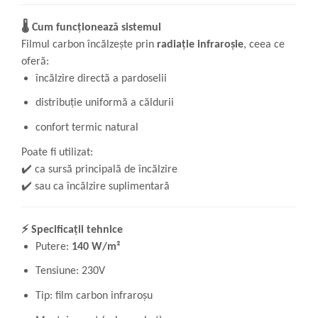
🌡️
Cum funcționează sistemul
Filmul carbon încălzește prin
radiație infraroșie
, ceea ce
oferă:
încălzire directă a pardoselii
distribuție uniformă a căldurii
confort termic natural
Poate fi utilizat:
✔️
ca sursă principală de încălzire
✔️
sau ca încălzire suplimentară
⚡
Specificații tehnice
Putere:
140 W/m²
Tensiune: 230V
Tip: film carbon infraroșu