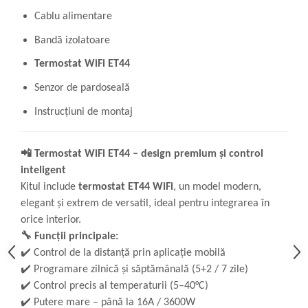
Cablu alimentare
Bandă izolatoare
Termostat WiFi ET44
Senzor de pardoseală
Instrucțiuni de montaj
📲
Termostat WiFi ET44 – design premium și control
inteligent
Kitul include
termostat ET44 WiFi
, un model modern,
elegant și extrem de versatil, ideal pentru integrarea în
orice interior.
🔧
Funcții principale:
✔️
Control de la distanță prin aplicație mobilă
✔️
Programare zilnică și săptămânală (5+2 / 7 zile)
✔️
Control precis al temperaturii (5–40°C)
✔️
Putere mare – până la 16A / 3600W