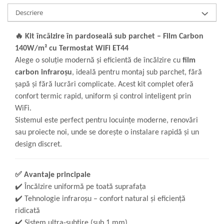
Descriere
🔥
Kit încălzire în pardoseală sub parchet – Film Carbon
140W/m² cu Termostat WiFi ET44
Alege o soluție modernă și eficientă de încălzire cu
film
carbon infraroșu
, ideală pentru montaj sub parchet, fără
șapă și fără lucrări complicate. Acest kit complet oferă
confort termic rapid, uniform și control inteligent prin
WiFi.
Sistemul este perfect pentru locuințe moderne, renovări
sau proiecte noi, unde se dorește o instalare rapidă și un
design discret.
✅
Avantaje principale
✔️
Încălzire uniformă pe toată suprafața
✔️
Tehnologie infraroșu – confort natural și eficiență
ridicată
✔️
Sistem ultra-subțire (sub 1 mm)