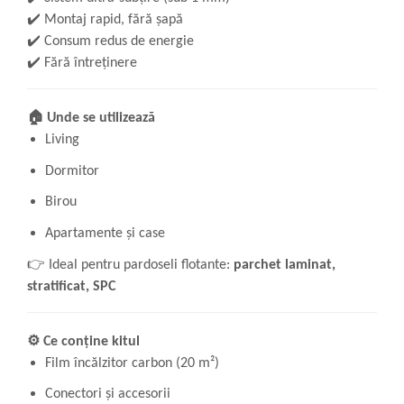
✔️
Montaj rapid, fără șapă
✔️
Consum redus de energie
✔️
Fără întreținere
🏠
Unde se utilizează
Living
Dormitor
Birou
Apartamente și case
👉
Ideal pentru pardoseli flotante:
parchet laminat,
stratificat, SPC
⚙️
Ce conține kitul
Film încălzitor carbon (20 m²)
Conectori și accesorii