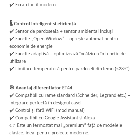
✔️
Ecran tactil modern
🌡️
Control inteligent și eficiență
✔️
Senzor de pardoseală + senzor ambiental incluși
✔️
Funcție „Open Window” – oprește automat pentru
economie de energie
✔️
Funcție adaptivă – optimizează încălzirea în funcție de
utilizare
✔️
Limitare temperatură pentru pardoseli din lemn (<28°C)
🎯
Avantaj diferențiator ET44
✔️
Compatibil cu rame standard (Schneider, Legrand etc.) –
integrare perfectă în designul casei
✔️
Control și fără WiFi (mod manual)
✔️
Compatibil cu Google Assistant și Alexa
👉
Este un termostat mai „premium” față de modelele
clasice, ideal pentru proiecte moderne.