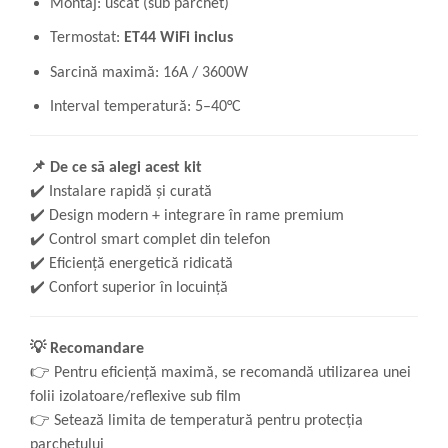
Montaj: uscat (sub parchet)
Termostat:
ET44 WiFi inclus
Sarcină maximă: 16A / 3600W
Interval temperatură: 5–40°C
📌
De ce să alegi acest kit
✔️
Instalare rapidă și curată
✔️
Design modern + integrare în rame premium
✔️
Control smart complet din telefon
✔️
Eficiență energetică ridicată
✔️
Confort superior în locuință
💡
Recomandare
👉
Pentru eficiență maximă, se recomandă utilizarea unei
folii izolatoare/reflexive sub film
👉
Setează limita de temperatură pentru protecția
parchetului