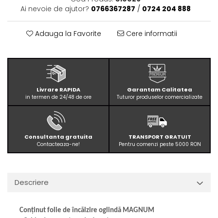
Ai nevoie de ajutor?
0766367287
/
0724 204 888
Adauga la Favorite
Cere informatii
Livrare RAPIDA
Garantam Calitatea
in termen de 24/48 de ore
Tuturor produselor comercializate
Consultanta gratuita
TRANSPORT GRATUIT
Contacteaza-ne!
Pentru comenzi peste 5000 RON
Descriere
Conținut folie de încălzire oglindă MAGNUM