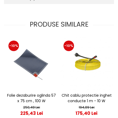
PRODUSE SIMILARE
-10%
-10%
Folie dezaburire oglinda 57
Chit cablu protectie inghet
x 75 cm , 100 W
conducte 1 m - 10 W
250,48 Lei
194,89 Lei
225,43 Lei
175,40 Lei