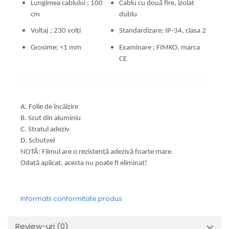
Lungimea cablului ; 100
Cablu cu două fire, izolat
cm
dublu
Voltaj ; 230 volți
Standardizare; IP-34, clasa 2
Grosime; <1 mm
Examinare ; FIMKO, marca
CE
A. Folie de încălzire
B. Scut din aluminiu
C. Stratul adeziv
D. Schutvel
NOTĂ: Filmul are o rezistență adezivă foarte mare.
Odată aplicat, acesta nu poate fi eliminat!
Informatii conformitate produs
Review-uri
(0)