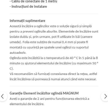
- Cablu de conectare de 1 metru
- Instrucțiuni de instalare
Informații suplimentare
Această încălzire a oglinzilor este o soluție sigură și simplă
pentru a preveni oglinzile aburite. Elementele de încălzire sunt
izolate dublu și, prin urmare, pot fi utilizate în băi (camere
umede). Folia este subțire de numai 0,4 mm și poate fi
montată cu ușurință pe spatele unei oglinzi cu suportul
autoadeziv.
Oglinda este încălzită la o temperatură de 40 ° C în 5 până la 8
minute cu ajutorul elementului de încălzire (cu maximum 50 °
C).
Vă recomandăm să furnizați conexiunea direct la rețea, astfel
încât încălzirea să pornească numai atunci când este necesar.
Garanție Element încălzitor oglindă MAGNUM
Aveți o garanție de 2 ani pentru funcționarea electrică a
elementului de încălzire.