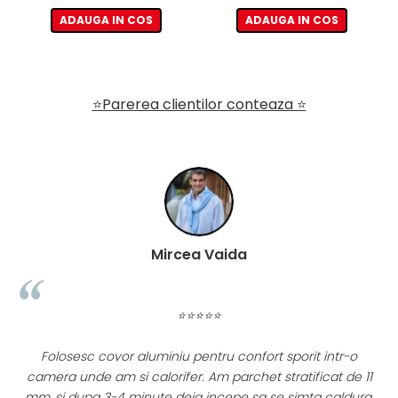
ADAUGA IN COS
ADAUGA IN COS
⭐Parerea clientilor conteaza ⭐
Mircea Vaida
⭐⭐⭐⭐⭐
Folosesc covor aluminiu pentru confort sporit intr-o
l
camera unde am si calorifer. Am parchet stratificat de 11
mm, si dupa 3-4 minute deja incepe sa se simta caldura.