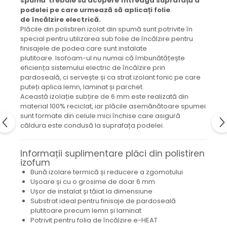
spumă
trebuie să acopere întreaga suprafață a
podelei pe care urmează să aplicați
folie
de
încălzire electrică.
Plăcile din polistiren izolat din spumă sunt potrivite în
special pentru utilizarea sub folie de încălzire pentru
finisajele de podea care sunt instalate
plutitoare. Isofoam-ul nu numai că îmbunătățește
eficiența sistemului electric de încălzire prin
pardoseală, ci servește și ca strat izolant fonic pe care
puteți aplica lemn, laminat și parchet.
Această izolație subțire de 6 mm este realizată din
material 100% reciclat, iar plăcile asemănătoare spumei
sunt formate din celule mici închise care asigură
căldura este condusă la suprafața podelei.
Informații suplimentare plăci din polistiren
izofum
Bună izolare termică și reducere a zgomotului
Ușoare și cu o grosime de doar 6 mm
Ușor de instalat și tăiat la dimensiune
Substrat ideal pentru finisaje de pardoseală
plutitoare precum lemn și laminat
Potrivit pentru folia de încălzire e-HEAT