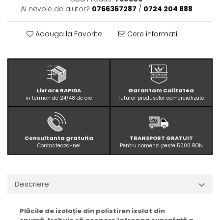
Ai nevoie de ajutor?
0766367287
/
0724 204 888
Adauga la Favorite
Cere informatii
Livrare RAPIDA
Garantam Calitatea
in termen de 24/48 de ore
Tuturor produselor comercializate
Consultanta gratuita
TRANSPORT GRATUIT
Contacteaza-ne!
Pentru comenzi peste 5000 RON
Descriere
Plăcile de izolație din polistiren izolat din